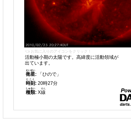
👈 お気に入りのアイコンをクリック！
活動極小期の太陽です。高緯度に活動領域が
出ています。
えいせい
衛星
:
「ひので」
じこく
時刻
:
20時27分
しゅるい
せん
種類
:
X
線