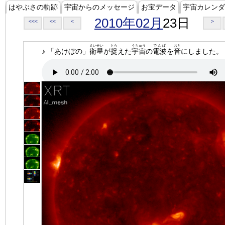
はやぶさの軌跡
宇宙からのメッセージ
お宝データ
宇宙カレンダ
2010年02月
23日
<<<
<<
<
>
えいせい
とら
うちゅう
でんぱ
おと
♪ 「あけぼの」
衛星
が
捉
えた
宇宙
の
電波
を
音
にしました。