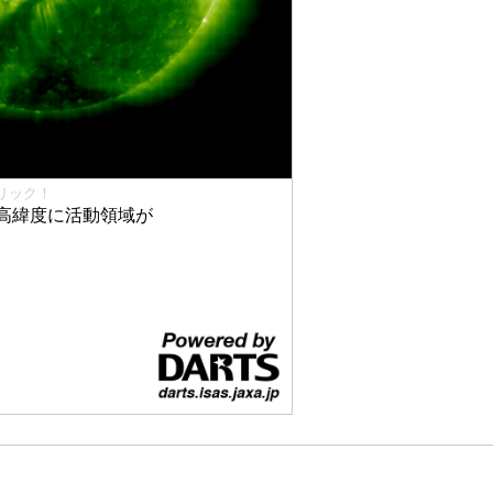
リック！
高緯度に活動領域が