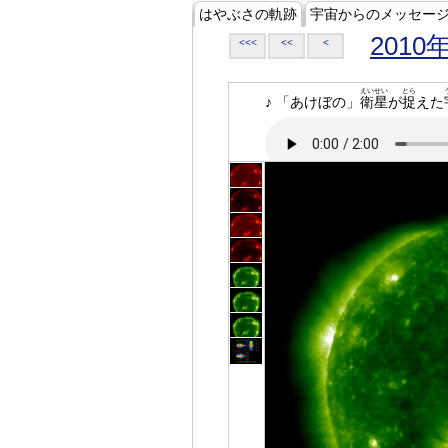
はやぶさの軌跡
宇宙からのメッセー
2010
<<<
<<
<
えいせい
とら
♪ 「あけぼの」
衛星
が
捉
えた