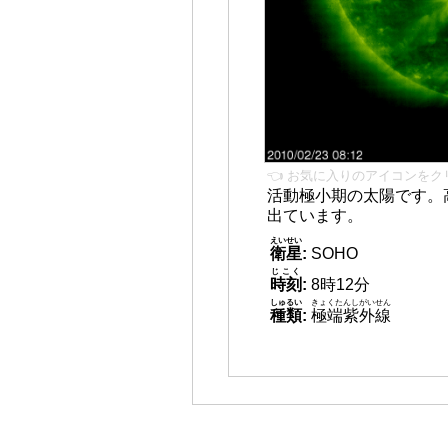
👈 お気に入りのアイコンをク
活動極小期の太陽です。
出ています。
えいせい
衛星
:
SOHO
じこく
時刻
:
8時12分
しゅるい
きょくたんしがいせん
種類
:
極端紫外線