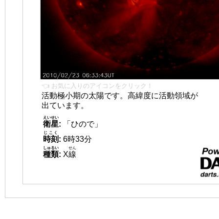
👈 お気に入りのアイコンをクリック！
活動極小期の太陽です。高緯度に活動領域が
出ています。
えいせい
衛星
:
「ひので」
じこく
時刻
:
6時33分
しゅるい
せん
種類
:
X
線