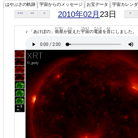
はやぶさの軌跡
宇宙からのメッセージ
お宝データ
宇宙カレンダ
2010年02月
23日
<<<
<<
<
>
えいせい
とら
うちゅう
でんぱ
おと
♪ 「あけぼの」
衛星
が
捉
えた
宇宙
の
電波
を
音
にしました。