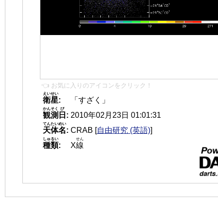
👈 お気に入りのアイコンをクリック！
えいせい
衛星
:
「すざく」
かんそく
び
観測
日
:
2010年02月23日 01:01:31
てんたいめい
天体名
:
CRAB
[
自由研究 (英語)
]
しゅるい
せん
種類
:
X
線