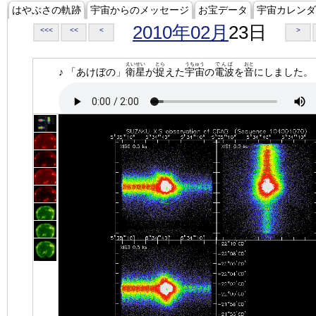
はやぶさの軌跡
宇宙からのメッセージ
お宝データ
宇宙カレンダ
2010年02月
23日
<<<
<<
<
>
えいせい
とら
うちゅう
でんぱ
おと
♪ 「あけぼの」
衛星
が
捉
えた
宇宙
の
電波
を
音
にしました。