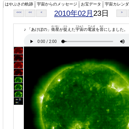
はやぶさの軌跡
宇宙からのメッセージ
お宝データ
宇宙カレンダ
2010年02月
23日
<<<
<<
<
>
えいせい
とら
うちゅう
でんぱ
おと
♪ 「あけぼの」
衛星
が
捉
えた
宇宙
の
電波
を
音
にしました。