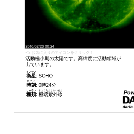
👈 お気に入りのアイコンをクリック！
活動極小期の太陽です。高緯度に活動領域が
出ています。
えいせい
衛星
:
SOHO
じこく
時刻
:
0時24分
しゅるい
きょくたんしがいせん
種類
:
極端紫外線