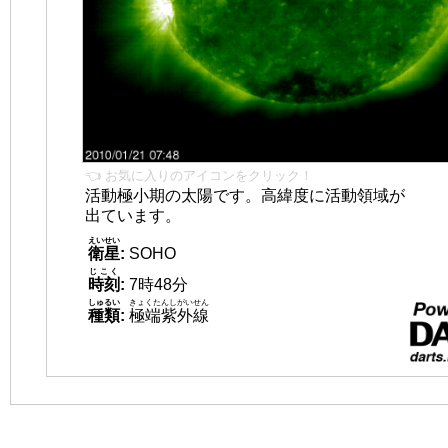
👈 お気に入りのアイコンをクリック！
活動極小期の太陽です。高緯度に活動領域が
出ています。
えいせい
衛星
:
SOHO
じこく
時刻
:
7時48分
しゅるい
きょくたんしがいせん
種類
:
極端紫外線