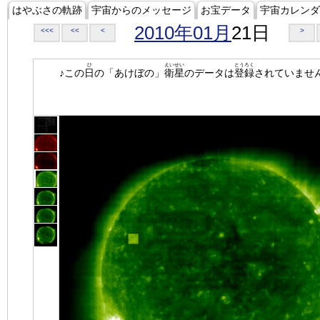
はやぶさの軌跡
宇宙からのメッセージ
お宝データ
宇宙カレンダ
2010年01月
21日
<<<
<<
<
>
ひ
えいせい
とうろく
♪この
日
の「あけぼの」
衛星
のデータは
登録
されていませ