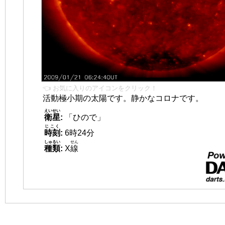
👈 お気に入りのアイコンをクリック！
活動極小期の太陽です。静かなコロナです。
えいせい
衛星
:
「ひので」
じこく
時刻
:
6時24分
しゅるい
せん
種類
:
X
線