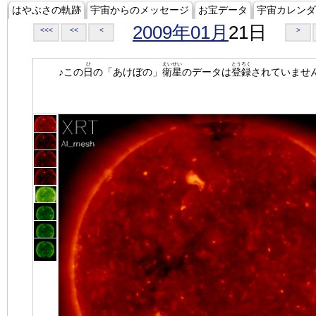
はやぶさの軌跡
宇宙からのメッセージ
お宝データ
宇宙カレンダ
2009年01月
21日
<<<
<<
<
>
ひ
えいせい
とうろく
♪この
日
の「あけぼの」
衛星
のデータは
登録
されていませ