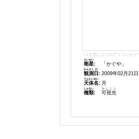
👈 お気に入りのアイコンをク
えいせい
衛星
:
「かぐや」
かんそく
び
観測
日
:
2009年02月21日 0
てんたいめい
天体名
:
月
しゅるい
かしこう
種類
:
可視光