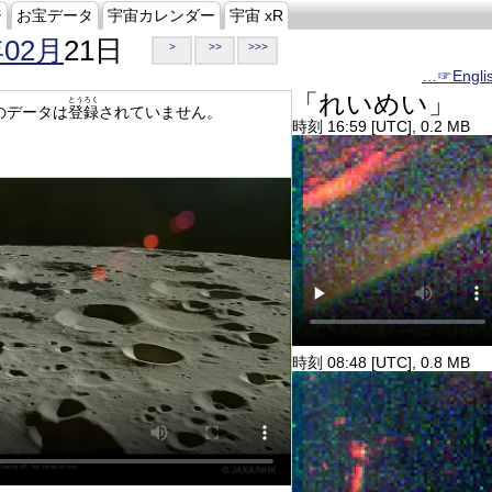
ジ
お宝データ
宇宙カレンダー
宇宙 xR
年02月
21日
>
>>
>>>
…☞Engli
「れいめい」
とうろく
のデータは
登録
されていません。
時刻 16:59 [UTC], 0.2 MB
時刻 08:48 [UTC], 0.8 MB