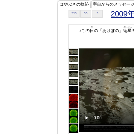
はやぶさの軌跡
宇宙からのメッセー
2009
<<<
<<
<
ひ
えいせい
♪この
日
の「あけぼの」
衛星