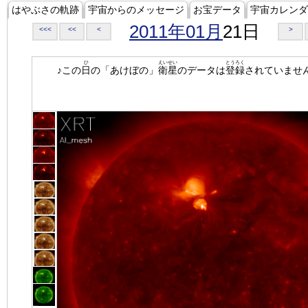
はやぶさの軌跡
宇宙からのメッセージ
お宝データ
宇宙カレンダ
2011年01月
21日
<<<
<<
<
>
ひ
えいせい
とうろく
♪この
日
の「あけぼの」
衛星
のデータは
登録
されていませ