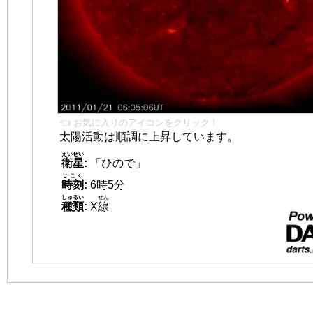
👈 お気に入りのアイコンをクリック！
太陽活動は順調に上昇しています。
えいせい
衛星
:
「ひので」
じこく
時刻
:
6時5分
しゅるい
せん
種類
:
X
線