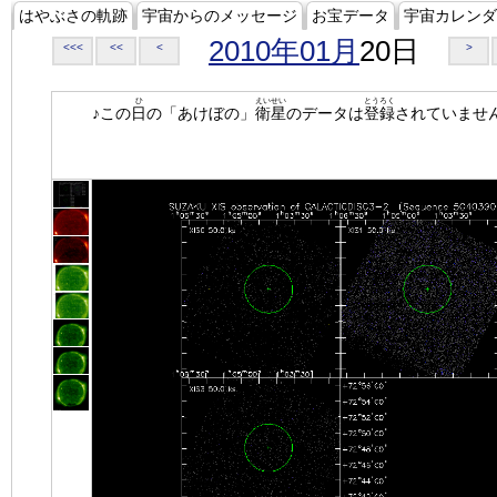
はやぶさの軌跡
宇宙からのメッセージ
お宝データ
宇宙カレンダ
2010年01月
20日
<<<
<<
<
>
ひ
えいせい
とうろく
♪この
日
の「あけぼの」
衛星
のデータは
登録
されていませ