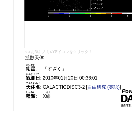
👈 お気に入りのアイコンをクリック！
拡散天体
えいせい
衛星
:
「すざく」
かんそく
び
観測
日
:
2010年01月20日 00:36:01
てんたいめい
天体名
:
GALACTICDISC3-2
[
自由研究 (英語)
]
しゅるい
せん
種類
:
X
線