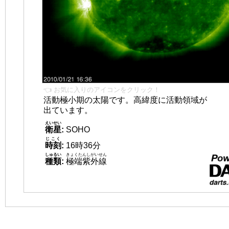
👈 お気に入りのアイコンをクリック！
活動極小期の太陽です。高緯度に活動領域が
出ています。
えいせい
衛星
:
SOHO
じこく
時刻
:
16時36分
しゅるい
きょくたんしがいせん
種類
:
極端紫外線