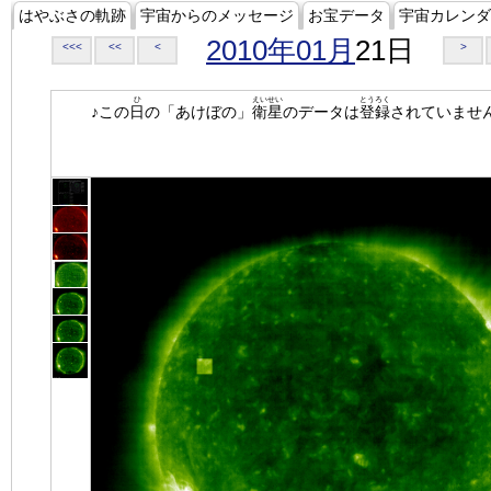
はやぶさの軌跡
宇宙からのメッセージ
お宝データ
宇宙カレンダ
2010年01月
21日
<<<
<<
<
>
ひ
えいせい
とうろく
♪この
日
の「あけぼの」
衛星
のデータは
登録
されていませ