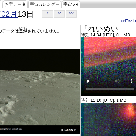
ジ
お宝データ
宇宙カレンダー
宇宙 xR
年02月
13日
>
>>
>>>
…☞Engli
「れいめい」
とうろく
のデータは
登録
されていません。
時刻 14:34 [UTC], 0.1 MB
時刻 11:10 [UTC], 1 MB