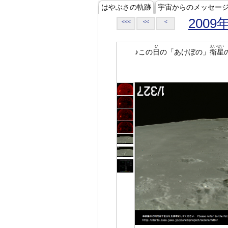
はやぶさの軌跡
宇宙からのメッセー
2009
<<<
<<
<
ひ
えいせい
♪この
日
の「あけぼの」
衛星