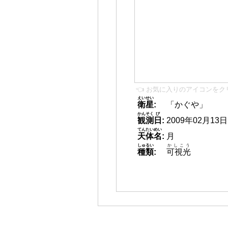
👈 お気に入りのアイコンをク
えいせい
衛星
:
「かぐや」
かんそく
び
観測
日
:
2009年02月13日 1
てんたいめい
天体名
:
月
しゅるい
かしこう
種類
:
可視光