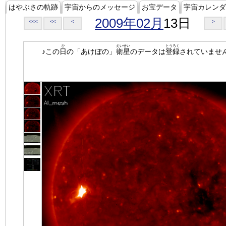
はやぶさの軌跡
宇宙からのメッセージ
お宝データ
宇宙カレンダ
2009年02月
13日
<<<
<<
<
>
ひ
えいせい
とうろく
♪この
日
の「あけぼの」
衛星
のデータは
登録
されていませ