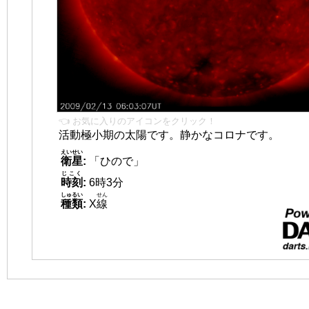
👈 お気に入りのアイコンをクリック！
活動極小期の太陽です。静かなコロナです。
えいせい
衛星
:
「ひので」
じこく
時刻
:
6時3分
しゅるい
せん
種類
:
X
線