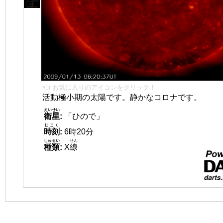
👈 お気に入りのアイコンをクリック！
活動極小期の太陽です。静かなコロナです。
えいせい
衛星
:
「ひので」
じこく
時刻
:
6時20分
しゅるい
せん
種類
:
X
線