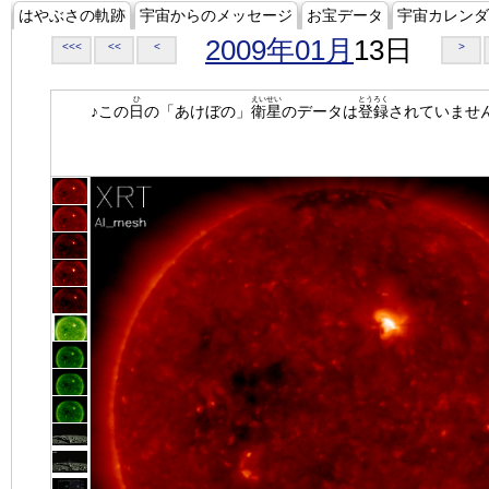
はやぶさの軌跡
宇宙からのメッセージ
お宝データ
宇宙カレンダ
2009年01月
13日
<<<
<<
<
>
ひ
えいせい
とうろく
♪この
日
の「あけぼの」
衛星
のデータは
登録
されていませ