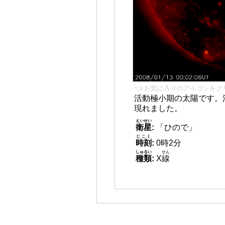
👈 お気に入りのアイコンをク
活動極小期の太陽です。
現れました。
えいせい
衛星
:
「ひので」
じこく
時刻
:
0時2分
しゅるい
せん
種類
:
X
線