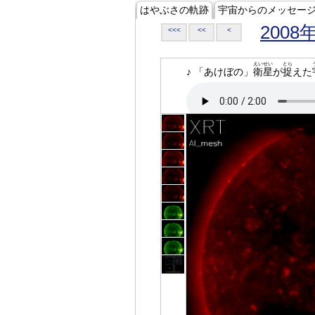
はやぶさの軌跡
宇宙からのメッセー
2008
<<<
<<
<
えいせい
とら
♪ 「あけぼの」
衛星
が
捉
えた