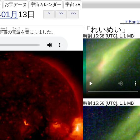
ジ
お宝データ
宇宙カレンダー
宇宙 xR
年01月
13日
>
>>
>>>
…☞Engli
「れいめい」
うちゅう
でんぱ
おと
宇宙
の
電波
を
音
にしました。
時刻 15:58 [UTC], 1.1 MB
時刻 15:56 [UTC], 1.1 MB