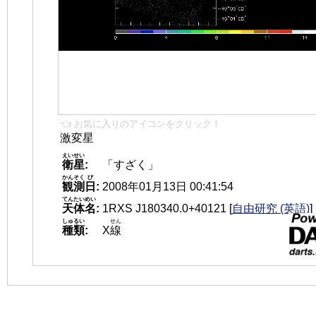
👈 お気に入りのアイコンをクリック！
激変星
えいせい
衛星
:
「すざく」
かんそく
び
観測
日
:
2008年01月13日 00:41:54
てんたいめい
天体名
:
1RXS J180340.0+40121
[
自由研究 (英語)
]
しゅるい
せん
種類
:
X
線