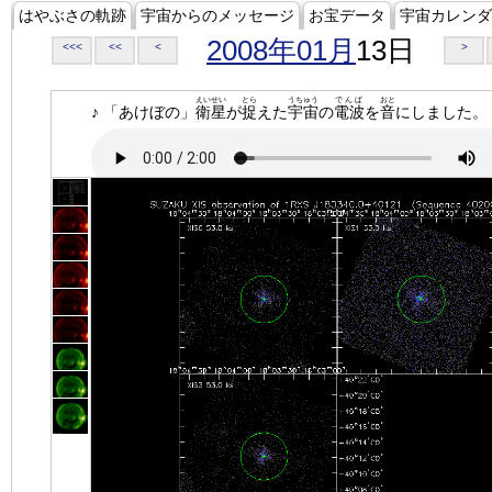
はやぶさの軌跡
宇宙からのメッセージ
お宝データ
宇宙カレンダ
2008年01月
13日
<<<
<<
<
>
えいせい
とら
うちゅう
でんぱ
おと
♪ 「あけぼの」
衛星
が
捉
えた
宇宙
の
電波
を
音
にしました。