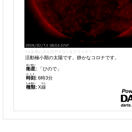
👈 お気に入りのアイコンをクリック！
活動極小期の太陽です。静かなコロナです。
えいせい
衛星
:
「ひので」
じこく
時刻
:
6時3分
しゅるい
せん
種類
:
X
線