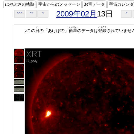
はやぶさの軌跡
宇宙からのメッセージ
お宝データ
宇宙カレンダ
2009年02月
13日
<<<
<<
<
>
ひ
えいせい
とうろく
♪この
日
の「あけぼの」
衛星
のデータは
登録
されていませ