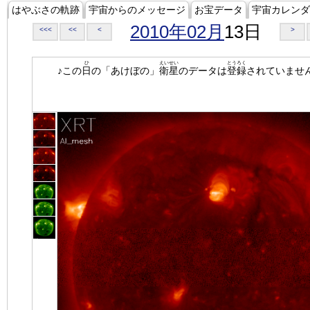
はやぶさの軌跡
宇宙からのメッセージ
お宝データ
宇宙カレンダ
2010年02月
13日
<<<
<<
<
>
ひ
えいせい
とうろく
♪この
日
の「あけぼの」
衛星
のデータは
登録
されていませ