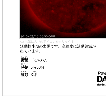
👈 お気に入りのアイコンをクリック！
活動極小期の太陽です。高緯度に活動領域が
出ています。
えいせい
衛星
:
「ひので」
じこく
時刻
:
5時50分
しゅるい
せん
種類
:
X
線