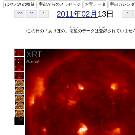
はやぶさの軌跡
宇宙からのメッセージ
お宝データ
宇宙カレンダ
2011年02月
13日
<<<
<<
<
>
ひ
えいせい
とうろく
♪この
日
の「あけぼの」
衛星
のデータは
登録
されていませ