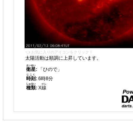
👈 お気に入りのアイコンをクリック！
太陽活動は順調に上昇しています。
えいせい
衛星
:
「ひので」
じこく
時刻
:
6時8分
しゅるい
せん
種類
:
X
線