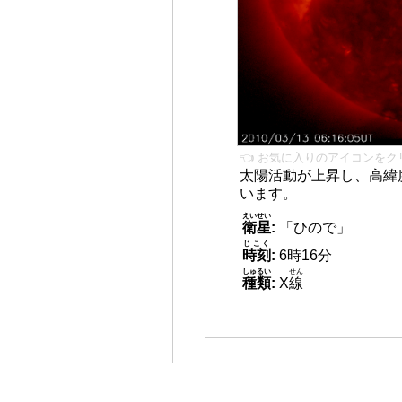
👈 お気に入りのアイコンをク
太陽活動が上昇し、高緯
います。
えいせい
衛星
:
「ひので」
じこく
時刻
:
6時16分
しゅるい
せん
種類
:
X
線