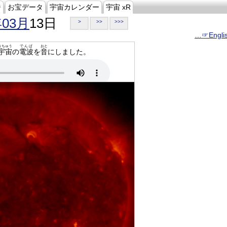
ジ
お宝データ
宇宙カレンダー
宇宙 xR
年03月
13日
>
>>
>>>
…☞Engli
うちゅう
でんぱ
おと
宇宙
の
電波
を
音
にしました。