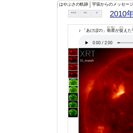
はやぶさの軌跡
宇宙からのメッセー
2010
<<<
<<
<
えいせい
とら
♪ 「あけぼの」
衛星
が
捉
えた