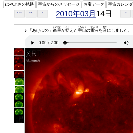
はやぶさの軌跡
宇宙からのメッセージ
お宝データ
宇宙カレンダ
2010年03月
14日
<<<
<<
<
>
えいせい
とら
うちゅう
でんぱ
おと
♪ 「あけぼの」
衛星
が
捉
えた
宇宙
の
電波
を
音
にしました。