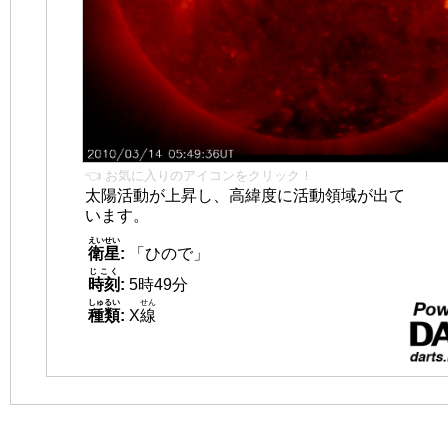
👈 お気に入りのアイコンをクリック！
太陽活動が上昇し、高緯度に活動領域が出て
います。
えいせい
衛星
:
「ひので」
じこく
時刻
:
5時49分
しゅるい
せん
種類
:
X
線