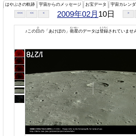
はやぶさの軌跡
宇宙からのメッセージ
お宝データ
宇宙カレンダ
2009年02月
10日
<<<
<<
<
>
ひ
えいせい
とうろく
♪この
日
の「あけぼの」
衛星
のデータは
登録
されていませ