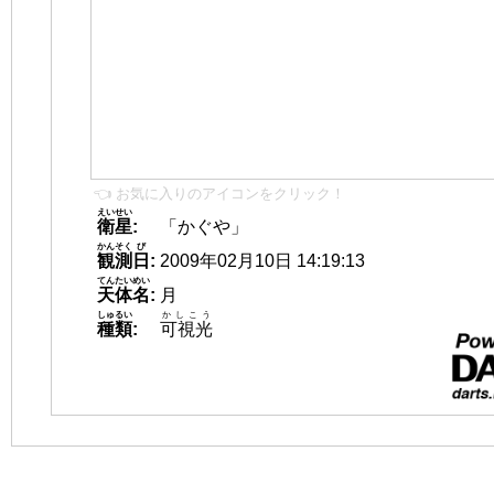
👈 お気に入りのアイコンをクリック！
えいせい
衛星
:
「かぐや」
かんそく
び
観測
日
:
2009年02月10日 14:19:13
てんたいめい
天体名
:
月
しゅるい
かしこう
種類
:
可視光