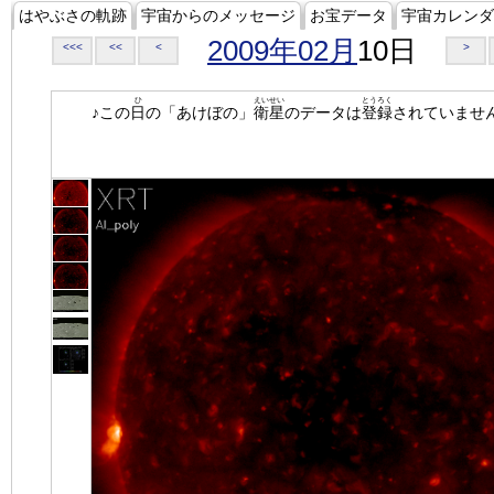
はやぶさの軌跡
宇宙からのメッセージ
お宝データ
宇宙カレンダ
2009年02月
10日
<<<
<<
<
>
ひ
えいせい
とうろく
♪この
日
の「あけぼの」
衛星
のデータは
登録
されていませ