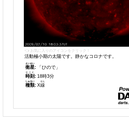
👈 お気に入りのアイコンをクリック！
活動極小期の太陽です。静かなコロナです。
えいせい
衛星
:
「ひので」
じこく
時刻
:
18時3分
しゅるい
せん
種類
:
X
線