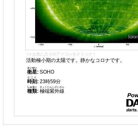
👈 お気に入りのアイコンをクリック！
活動極小期の太陽です。静かなコロナです。
えいせい
衛星
:
SOHO
じこく
時刻
:
23時59分
しゅるい
きょくたんしがいせん
種類
:
極端紫外線