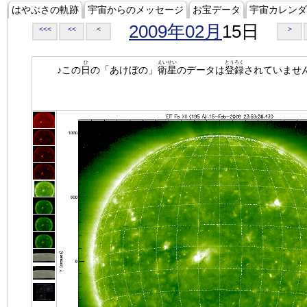
はやぶさの軌跡
宇宙からのメッセージ
お宝データ
宇宙カレンダ
2009年02月
15日
<<<
<<
<
>
ひ
えいせい
とうろく
♪この
日
の「あけぼの」
衛星
のデータは
登録
されていませ