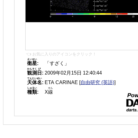
👈 お気に入りのアイコンをクリック！
えいせい
衛星
:
「すざく」
かんそく
び
観測
日
:
2009年02月15日 12:40:44
てんたいめい
天体名
:
ETA CARINAE
[
自由研究 (英語)
]
しゅるい
せん
種類
:
X
線