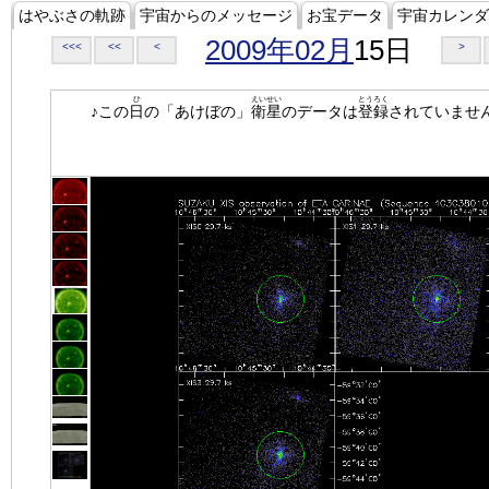
はやぶさの軌跡
宇宙からのメッセージ
お宝データ
宇宙カレンダ
2009年02月
15日
<<<
<<
<
>
ひ
えいせい
とうろく
♪この
日
の「あけぼの」
衛星
のデータは
登録
されていませ