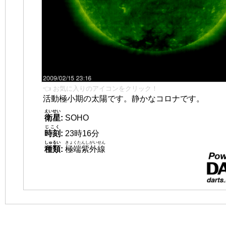
👈 お気に入りのアイコンをクリック！
活動極小期の太陽です。静かなコロナです。
えいせい
衛星
:
SOHO
じこく
時刻
:
23時16分
しゅるい
きょくたんしがいせん
種類
:
極端紫外線