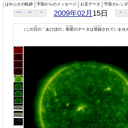
はやぶさの軌跡
宇宙からのメッセージ
お宝データ
宇宙カレンダ
2009年02月
15日
<<<
<<
<
>
ひ
えいせい
とうろく
♪この
日
の「あけぼの」
衛星
のデータは
登録
されていませ