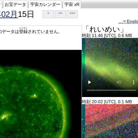
ジ
お宝データ
宇宙カレンダー
宇宙 xR
年02月
15日
>
>>
>>>
…☞Engli
「れいめい」
とうろく
のデータは
登録
されていません。
時刻 11:46 [UTC], 0.6 MB
時刻 20:02 [UTC], 0.1 MB