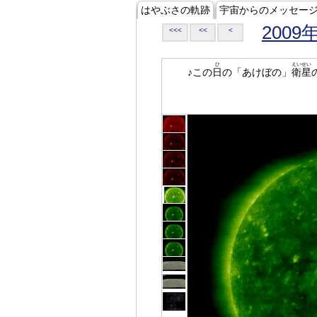
はやぶさの軌跡
宇宙からのメッセー
2009
<<<
<<
<
ひ
えいせい
♪この
日
の「あけぼの」
衛星