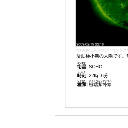
👈 お気に入りのアイコンをク
活動極小期の太陽です。
えいせい
衛星
:
SOHO
じこく
時刻
:
22時16分
しゅるい
きょくたんしがいせん
種類
:
極端紫外線