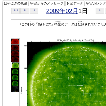
はやぶさの軌跡
宇宙からのメッセージ
お宝データ
宇宙カレンダ
2009年02月
1日
<<<
<<
<
>
ひ
えいせい
とうろく
♪この
日
の「あけぼの」
衛星
のデータは
登録
されていませ