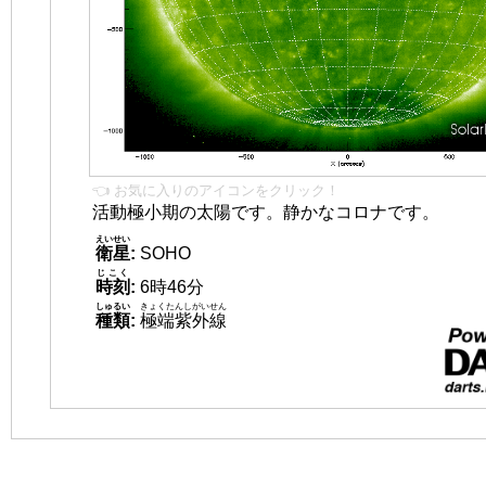
👈 お気に入りのアイコンをクリック！
活動極小期の太陽です。静かなコロナです。
えいせい
衛星
:
SOHO
じこく
時刻
:
6時46分
しゅるい
きょくたんしがいせん
種類
:
極端紫外線