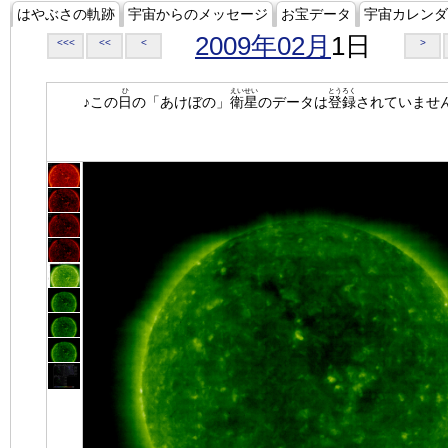
はやぶさの軌跡
宇宙からのメッセージ
お宝データ
宇宙カレンダ
2009年02月
1日
<<<
<<
<
>
ひ
えいせい
とうろく
♪この
日
の「あけぼの」
衛星
のデータは
登録
されていませ