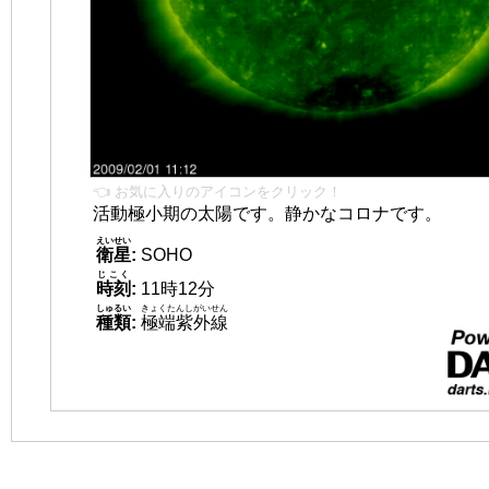
👈 お気に入りのアイコンをクリック！
活動極小期の太陽です。静かなコロナです。
えいせい
衛星
:
SOHO
じこく
時刻
:
11時12分
しゅるい
きょくたんしがいせん
種類
:
極端紫外線