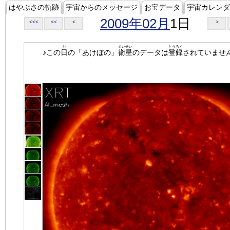
はやぶさの軌跡
宇宙からのメッセージ
お宝データ
宇宙カレンダ
2009年02月
1日
<<<
<<
<
>
ひ
えいせい
とうろく
♪この
日
の「あけぼの」
衛星
のデータは
登録
されていませ