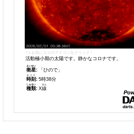
👈 お気に入りのアイコンをクリック！
活動極小期の太陽です。静かなコロナです。
えいせい
衛星
:
「ひので」
じこく
時刻
:
5時38分
しゅるい
せん
種類
:
X
線