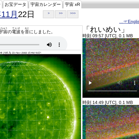
ジ
お宝データ
宇宙カレンダー
宇宙 xR
年11月
22日
>
>>
>>>
…☞Engli
「れいめい」
うちゅう
でんぱ
おと
宇宙
の
電波
を
音
にしました。
時刻 09:57 [UTC], 0.1 MB
時刻 14:49 [UTC], 0.1 MB