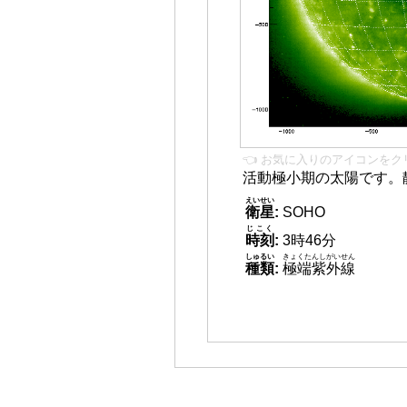
👈 お気に入りのアイコンをク
活動極小期の太陽です。
えいせい
衛星
:
SOHO
じこく
時刻
:
3時46分
しゅるい
きょくたんしがいせん
種類
:
極端紫外線