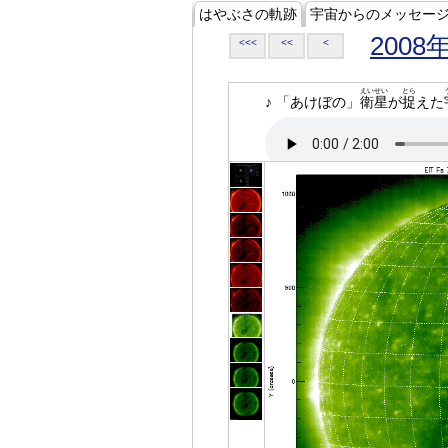
はやぶさの軌跡
宇宙からのメッセー
2008
<<<
<<
<
えいせい
とら
♪ 「あけぼの」
衛星
が
捉
えた