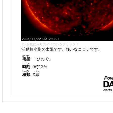
👈 お気に入りのアイコンをクリック！
活動極小期の太陽です。静かなコロナです。
えいせい
衛星
:
「ひので」
じこく
時刻
:
0時12分
しゅるい
せん
種類
:
X
線