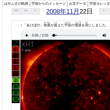
はやぶさの軌跡
宇宙からのメッセージ
お宝データ
宇宙カレンダ
2008年11月
22日
<<<
<<
<
>
えいせい
とら
うちゅう
でんぱ
おと
♪ 「あけぼの」
衛星
が
捉
えた
宇宙
の
電波
を
音
にしました。