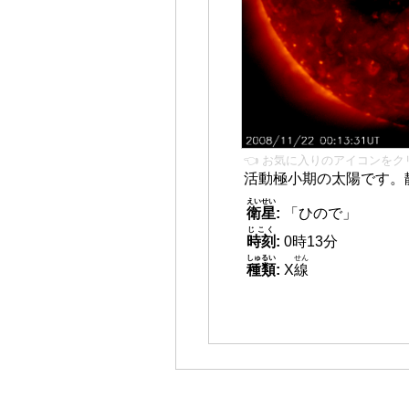
👈 お気に入りのアイコンをク
活動極小期の太陽です。
えいせい
衛星
:
「ひので」
じこく
時刻
:
0時13分
しゅるい
せん
種類
:
X
線