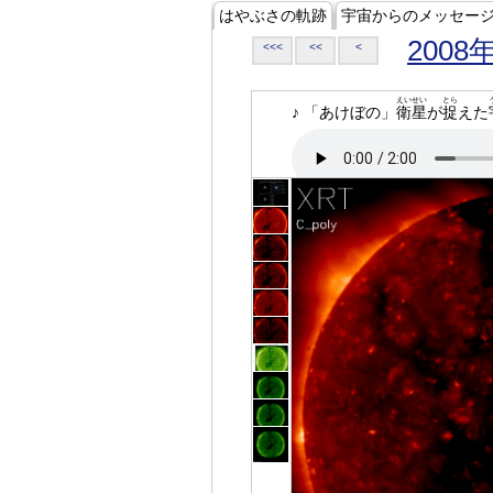
はやぶさの軌跡
宇宙からのメッセー
2008
<<<
<<
<
えいせい
とら
♪ 「あけぼの」
衛星
が
捉
えた