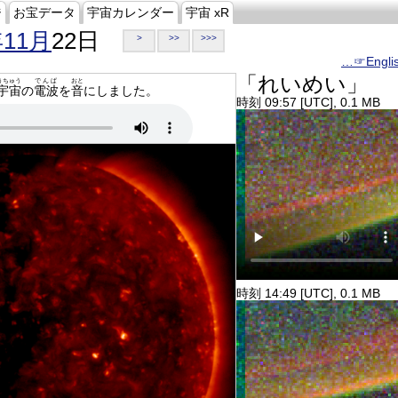
ジ
お宝データ
宇宙カレンダー
宇宙 xR
年11月
22日
>
>>
>>>
…☞Engli
「れいめい」
うちゅう
でんぱ
おと
宇宙
の
電波
を
音
にしました。
時刻 09:57 [UTC], 0.1 MB
時刻 14:49 [UTC], 0.1 MB