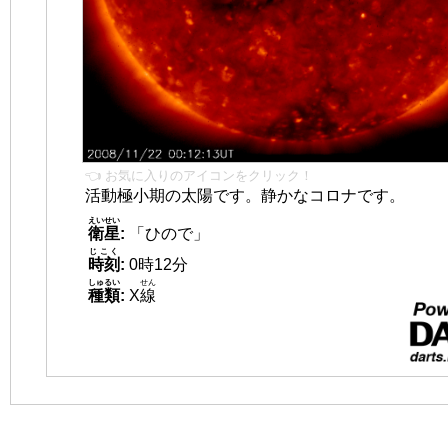
👈 お気に入りのアイコンをクリック！
活動極小期の太陽です。静かなコロナです。
えいせい
衛星
:
「ひので」
じこく
時刻
:
0時12分
しゅるい
せん
種類
:
X
線