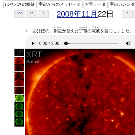
はやぶさの軌跡
宇宙からのメッセージ
お宝データ
宇宙カレンダ
2008年11月
22日
<<<
<<
<
>
えいせい
とら
うちゅう
でんぱ
おと
♪ 「あけぼの」
衛星
が
捉
えた
宇宙
の
電波
を
音
にしました。