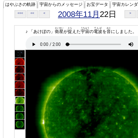
はやぶさの軌跡
宇宙からのメッセージ
お宝データ
宇宙カレンダ
2008年11月
22日
<<<
<<
<
>
えいせい
とら
うちゅう
でんぱ
おと
♪ 「あけぼの」
衛星
が
捉
えた
宇宙
の
電波
を
音
にしました。