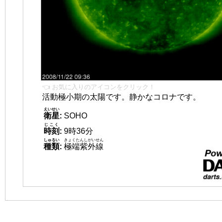
👈 お気に入りのアイコンをクリック！
活動極小期の太陽です。静かなコロナです。
えいせい
衛星
:
SOHO
じこく
時刻
:
9時36分
しゅるい
きょくたんしがいせん
種類
:
極端紫外線