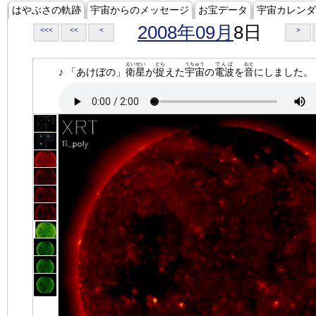
はやぶさの軌跡
宇宙からのメッセージ
お宝データ
宇宙カレンダ
2008年09月
8日
<<<
<<
<
>
えいせい
とら
うちゅう
でんぱ
おと
♪ 「あけぼの」
衛星
が
捉
えた
宇宙
の
電波
を
音
にしました。