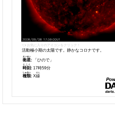
👈 お気に入りのアイコンをクリック！
活動極小期の太陽です。静かなコロナです。
えいせい
衛星
:
「ひので」
じこく
時刻
:
17時59分
しゅるい
せん
種類
:
X
線