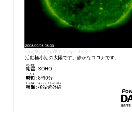
👈 お気に入りのアイコンをクリック！
活動極小期の太陽です。静かなコロナです。
えいせい
衛星
:
SOHO
じこく
時刻
:
8時0分
しゅるい
きょくたんしがいせん
種類
:
極端紫外線