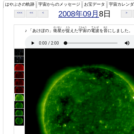
はやぶさの軌跡
宇宙からのメッセージ
お宝データ
宇宙カレンダ
2008年09月
8日
<<<
<<
<
>
えいせい
とら
うちゅう
でんぱ
おと
♪ 「あけぼの」
衛星
が
捉
えた
宇宙
の
電波
を
音
にしました。