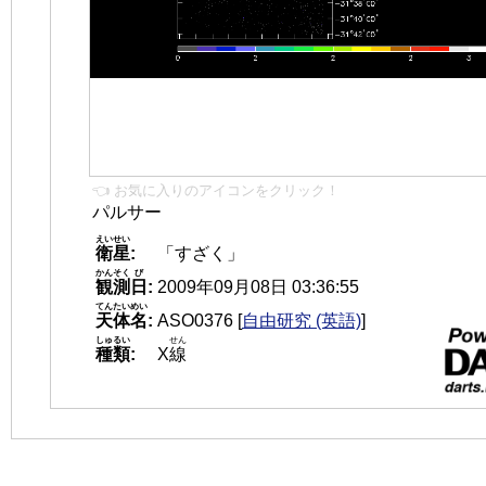
👈 お気に入りのアイコンをクリック！
パルサー
えいせい
衛星
:
「すざく」
かんそく
び
観測
日
:
2009年09月08日 03:36:55
てんたいめい
天体名
:
ASO0376
[
自由研究 (英語)
]
しゅるい
せん
種類
:
X
線