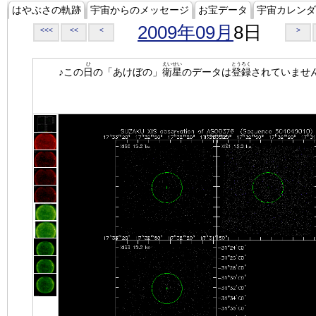
はやぶさの軌跡
宇宙からのメッセージ
お宝データ
宇宙カレンダ
2009年09月
8日
<<<
<<
<
>
ひ
えいせい
とうろく
♪この
日
の「あけぼの」
衛星
のデータは
登録
されていませ