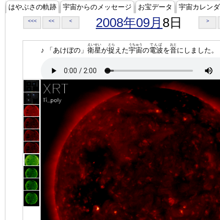
はやぶさの軌跡
宇宙からのメッセージ
お宝データ
宇宙カレンダ
2008年09月
8日
<<<
<<
<
>
えいせい
とら
うちゅう
でんぱ
おと
♪ 「あけぼの」
衛星
が
捉
えた
宇宙
の
電波
を
音
にしました。