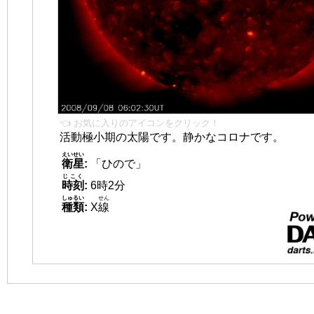
👈 お気に入りのアイコンをクリック！
活動極小期の太陽です。静かなコロナです。
えいせい
衛星
:
「ひので」
じこく
時刻
:
6時2分
しゅるい
せん
種類
:
X
線