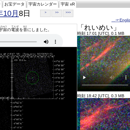
ジ
お宝データ
宇宙カレンダー
宇宙 xR
年10月
8日
>
>>
>>>
…☞Engli
「れいめい」
うちゅう
でんぱ
おと
宇宙
の
電波
を
音
にしました。
時刻 17:01 [UTC], 0.1 MB
時刻 18:42 [UTC], 0.3 MB