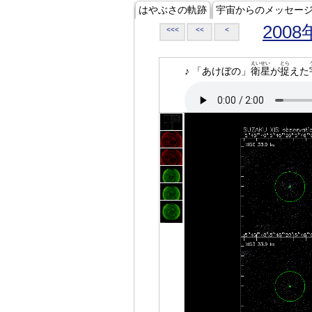
はやぶさの軌跡
宇宙からのメッセー
2008
<<<
<<
<
えいせい
とら
♪ 「あけぼの」
衛星
が
捉
えた