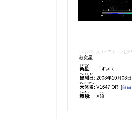
👈 お気に入りのアイコンをク
激変星
えいせい
衛星
:
「すざく」
かんそく
び
観測
日
:
2008年10月08日 1
てんたいめい
天体名
:
V1647 ORI
[
自由
しゅるい
せん
種類
:
X
線