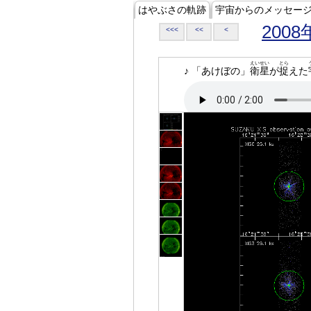
はやぶさの軌跡
宇宙からのメッセー
2008
<<<
<<
<
えいせい
とら
♪ 「あけぼの」
衛星
が
捉
えた