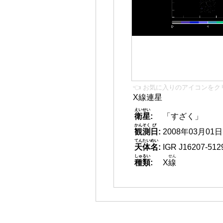
👈 お気に入りのアイコンをク
X線連星
えいせい
衛星
:
「すざく」
かんそく
び
観測
日
:
2008年03月01日 2
てんたいめい
天体名
:
IGR J16207-512
しゅるい
せん
種類
:
X
線