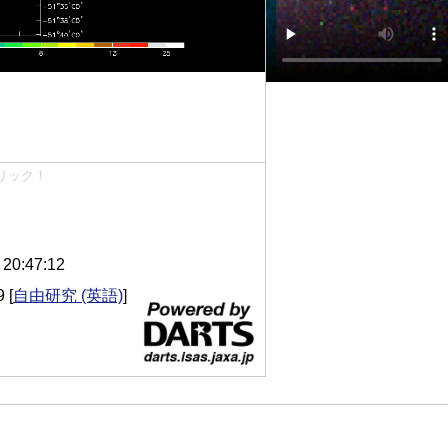
リック！
0:47:12
9
[
自由研究 (英語)
]