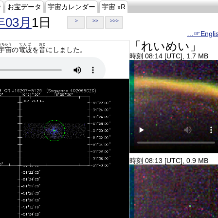
ジ
お宝データ
宇宙カレンダー
宇宙 xR
年03月
1日
>
>>
>>>
…☞Engli
「れいめい」
うちゅう
でんぱ
おと
宇宙
の
電波
を
音
にしました。
時刻 08:14 [UTC], 1.7 MB
時刻 08:13 [UTC], 0.9 MB