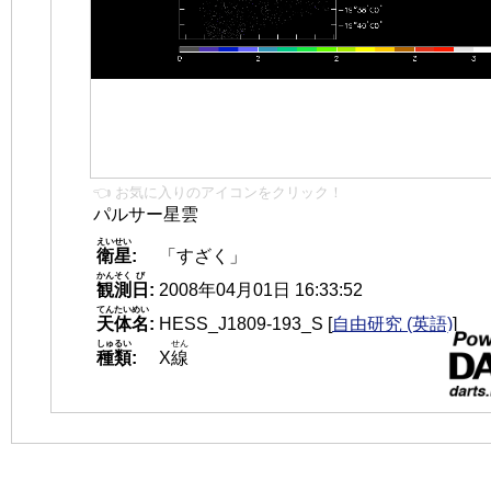
👈 お気に入りのアイコンをクリック！
パルサー星雲
えいせい
衛星
:
「すざく」
かんそく
び
観測
日
:
2008年04月01日 16:33:52
てんたいめい
天体名
:
HESS_J1809-193_S
[
自由研究 (英語)
]
しゅるい
せん
種類
:
X
線