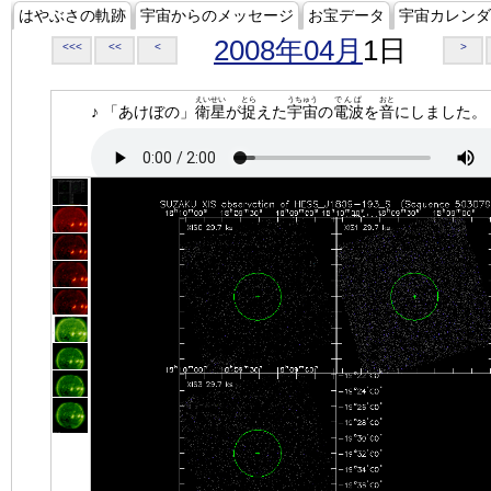
はやぶさの軌跡
宇宙からのメッセージ
お宝データ
宇宙カレンダ
2008年04月
1日
<<<
<<
<
>
えいせい
とら
うちゅう
でんぱ
おと
♪ 「あけぼの」
衛星
が
捉
えた
宇宙
の
電波
を
音
にしました。