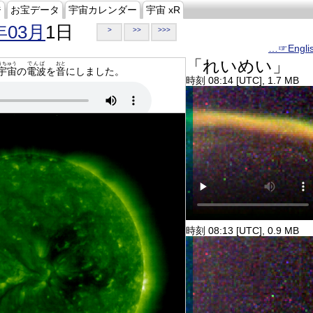
ジ
お宝データ
宇宙カレンダー
宇宙 xR
年03月
1日
>
>>
>>>
…☞Engli
「れいめい」
うちゅう
でんぱ
おと
宇宙
の
電波
を
音
にしました。
時刻 08:14 [UTC], 1.7 MB
時刻 08:13 [UTC], 0.9 MB