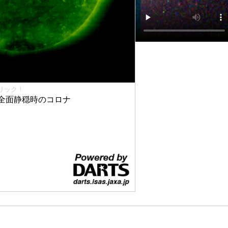
リック！
全面静穏時のコロナ