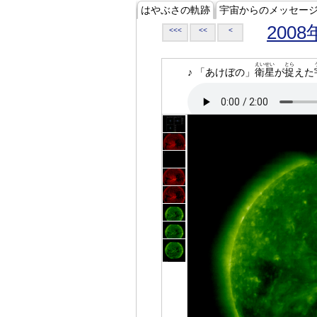
はやぶさの軌跡
宇宙からのメッセー
2008
<<<
<<
<
えいせい
とら
♪ 「あけぼの」
衛星
が
捉
えた