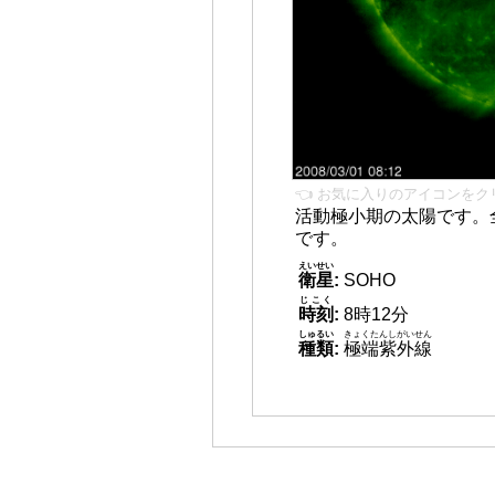
👈 お気に入りのアイコンをク
活動極小期の太陽です。
です。
えいせい
衛星
:
SOHO
じこく
時刻
:
8時12分
しゅるい
きょくたんしがいせん
種類
:
極端紫外線