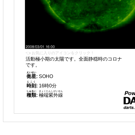
👈 お気に入りのアイコンをクリック！
活動極小期の太陽です。全面静穏時のコロナ
です。
えいせい
衛星
:
SOHO
じこく
時刻
:
16時0分
しゅるい
きょくたんしがいせん
種類
:
極端紫外線