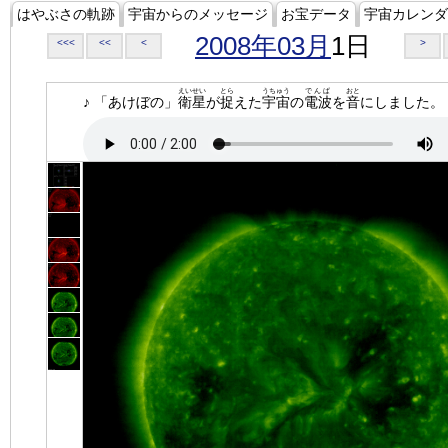
はやぶさの軌跡
宇宙からのメッセージ
お宝データ
宇宙カレンダ
2008年03月
1日
<<<
<<
<
>
えいせい
とら
うちゅう
でんぱ
おと
♪ 「あけぼの」
衛星
が
捉
えた
宇宙
の
電波
を
音
にしました。