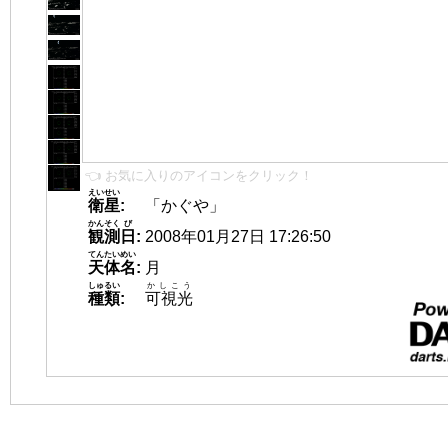
👈 お気に入りのアイコンをクリック！
えいせい
衛星
:
「かぐや」
かんそく
び
観測
日
:
2008年01月27日 17:26:50
てんたいめい
天体名
:
月
しゅるい
かしこう
種類
:
可視光