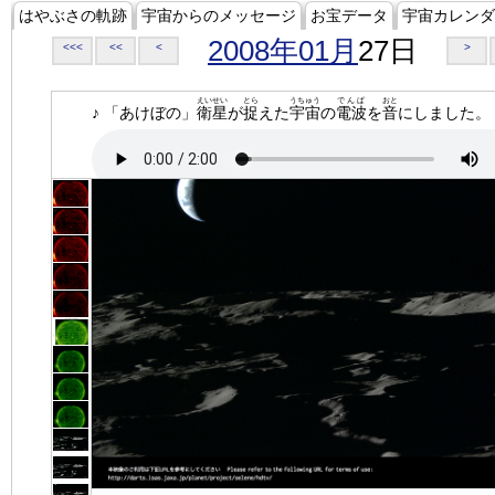
はやぶさの軌跡
宇宙からのメッセージ
お宝データ
宇宙カレンダ
2008年01月
27日
<<<
<<
<
>
えいせい
とら
うちゅう
でんぱ
おと
♪ 「あけぼの」
衛星
が
捉
えた
宇宙
の
電波
を
音
にしました。