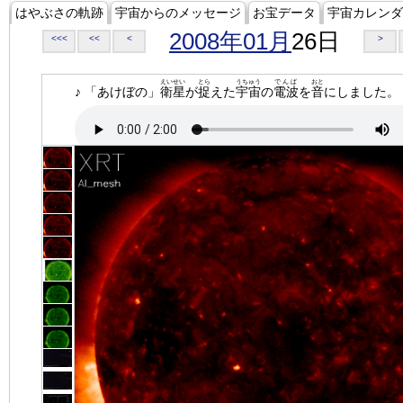
はやぶさの軌跡
宇宙からのメッセージ
お宝データ
宇宙カレンダ
2008年01月
26日
<<<
<<
<
>
えいせい
とら
うちゅう
でんぱ
おと
♪ 「あけぼの」
衛星
が
捉
えた
宇宙
の
電波
を
音
にしました。