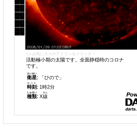
👈 お気に入りのアイコンをクリック！
活動極小期の太陽です。全面静穏時のコロナ
です。
えいせい
衛星
:
「ひので」
じこく
時刻
:
1時2分
しゅるい
せん
種類
:
X
線