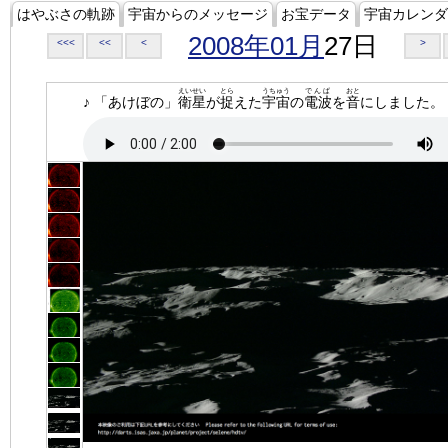
はやぶさの軌跡
宇宙からのメッセージ
お宝データ
宇宙カレンダ
2008年01月
27日
<<<
<<
<
>
えいせい
とら
うちゅう
でんぱ
おと
♪ 「あけぼの」
衛星
が
捉
えた
宇宙
の
電波
を
音
にしました。