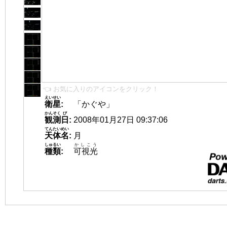
👈 お気に入りのアイコンをクリック！
えいせい
衛星
:
「かぐや」
かんそく
び
観測
日
:
2008年01月27日 09:37:06
てんたいめい
天体名
:
月
しゅるい
かしこう
種類
:
可視光