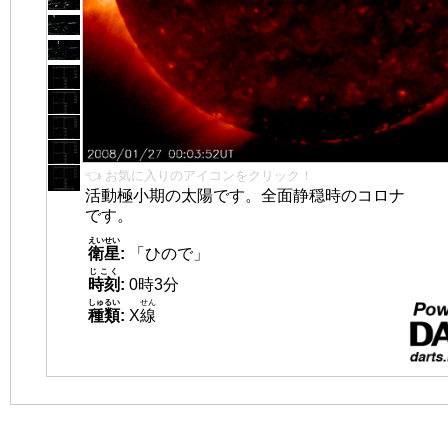
👈 お気に入りのアイコンをクリック！
活動極小期の太陽です。全面静穏時のコロナ
です。
えいせい
衛星
:
「ひので」
じこく
時刻
:
0時3分
しゅるい
せん
種類
:
X
線