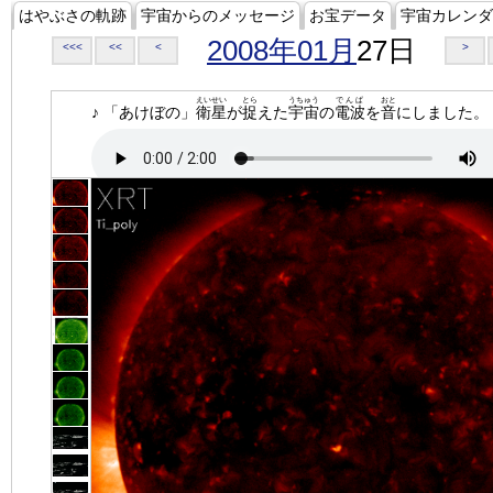
はやぶさの軌跡
宇宙からのメッセージ
お宝データ
宇宙カレンダ
2008年01月
27日
<<<
<<
<
>
えいせい
とら
うちゅう
でんぱ
おと
♪ 「あけぼの」
衛星
が
捉
えた
宇宙
の
電波
を
音
にしました。