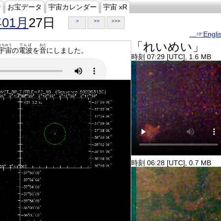
ジ
お宝データ
宇宙カレンダー
宇宙 xR
年01月
27日
>
>>
>>>
…☞Engli
「れいめい」
うちゅう
でんぱ
おと
宇宙
の
電波
を
音
にしました。
時刻 07:29 [UTC], 1.6 MB
時刻 06:28 [UTC], 0.7 MB