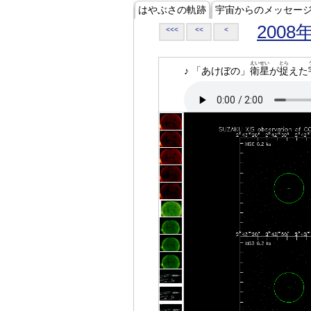
はやぶさの軌跡
宇宙からのメッセー
2008
<<<
<<
<
えいせい
とら
♪ 「あけぼの」
衛星
が
捉
えた