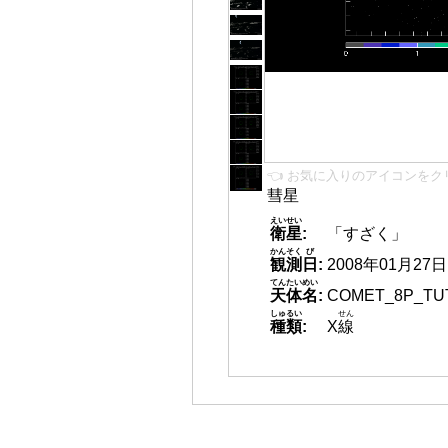
👈 お気に入りのアイコンをク
彗星
えいせい
衛星
:
「すざく」
かんそく
び
観測
日
:
2008年01月27日 0
てんたいめい
天体名
:
COMET_8P_TUT
しゅるい
せん
種類
:
X
線