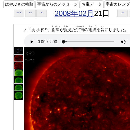
はやぶさの軌跡
宇宙からのメッセージ
お宝データ
宇宙カレンダ
2008年02月
21日
<<<
<<
<
>
えいせい
とら
うちゅう
でんぱ
おと
♪ 「あけぼの」
衛星
が
捉
えた
宇宙
の
電波
を
音
にしました。