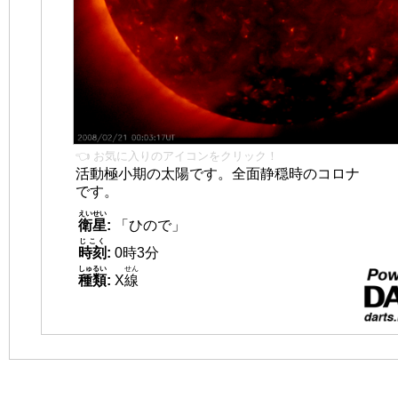
👈 お気に入りのアイコンをクリック！
活動極小期の太陽です。全面静穏時のコロナ
です。
えいせい
衛星
:
「ひので」
じこく
時刻
:
0時3分
しゅるい
せん
種類
:
X
線